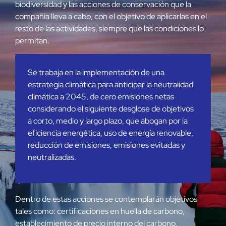
biodiversidad y las acciones de conservación que la
compañía lleva a cabo, con el objetivo de aplicarlas en el
resto de las actividades, siempre que las condiciones lo
permitan.
Se trabaja en la implementación de una
estrategia climática para anticipar la neutralidad
climática a 2045, de cero emisiones netas
considerando el siguiente desglose de objetivos
a corto, medio y largo plazo, que abogan por la
eficiencia energética, uso de energía renovable,
reducción de emisiones, emisiones evitadas y
neutralizadas.
Dentro de estas acciones se contemplarán objetivos
tales como: certificaciones en huella de carbono,
establecimiento de precio interno del carbono,