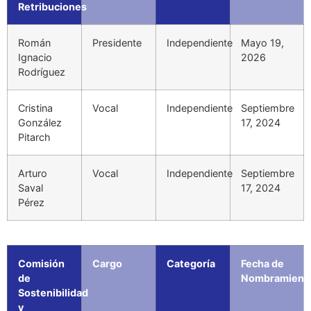
Retribuciones
Román
Presidente
Independiente
Mayo 19,
Ignacio
2026
Rodríguez
Cristina
Vocal
Independiente
Septiembre
González
17, 2024
Pitarch
Arturo
Vocal
Independiente
Septiembre
Saval
17, 2024
Pérez
Comisión
Cargo
Categoría
Fecha de
de
Nombramient
Sostenibilidad
y