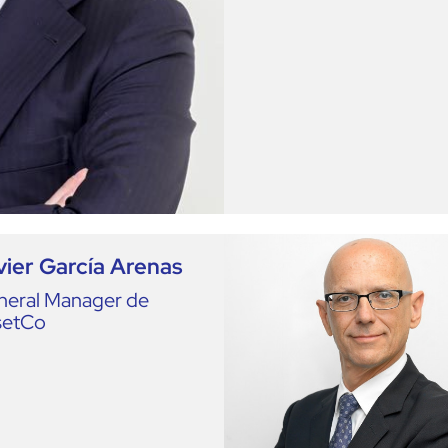
vier García Arenas
neral Manager de
setCo