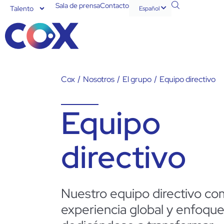
Sala de prensa
Contacto
Talento
Español
English
Cox
/
Nosotros
/
El grupo
/
Equipo directivo
Equipo
directivo
Nuestro equipo directivo co
experiencia global y enfoque 