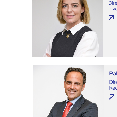
Dir
Inv
Pa
Dir
Rec