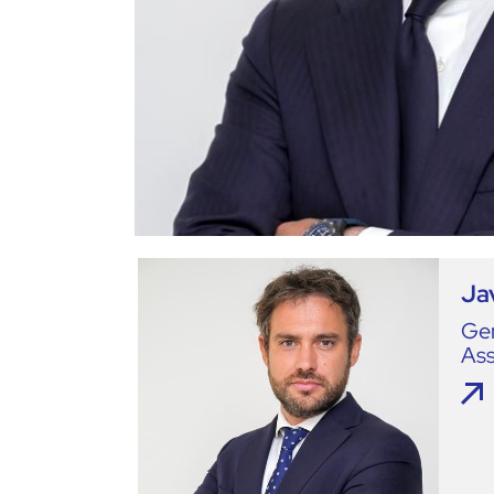
Ja
Ge
As