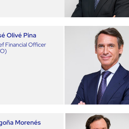
é Olivé Pina
ef Financial Officer
FO)
goña Morenés