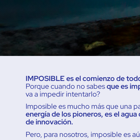
IMPOSIBLE es el comienzo de tod
Porque cuando no sabes
que es im
va a impedir intentarlo?
Imposible es mucho más que una pa
energía de los pioneros, es el agua
de innovación.
Pero, para nosotros, imposible es a