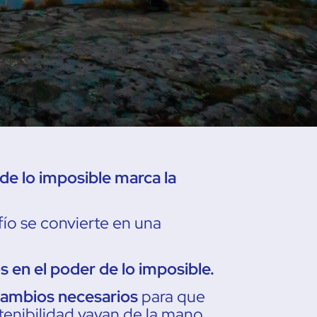
e lo imposible marca la
ío se convierte en una
 en el poder de lo imposible.
cambios necesarios
para que
tenibilidad vayan de la mano.