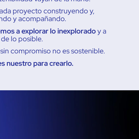
ada proyecto construyendo y,
ando y acompañando.
s a explorar lo inexplorado
y a
 de lo posible.
sin compromiso no es sostenible.
es nuestro para crearlo.