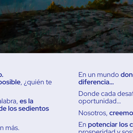
o.
En un mundo
dond
posible
, ¿quién te
diferencia…
Donde cada desaf
labra,
es la
oportunidad…
 de los sedientos
Nosotros,
creemos
En
potenciar los 
ún más.
prosperidad y sos