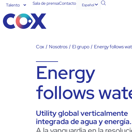
Sala de prensa
Contacto
Talento
Español
English
Cox
/
Nosotros
/
El grupo
/
Energy follows wa
Energy
follows wat
Utility global verticalmente
integrada de agua y energía.
A
la
vanguardia en
la
resoluc