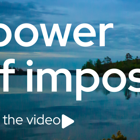
power
f impos
 the video