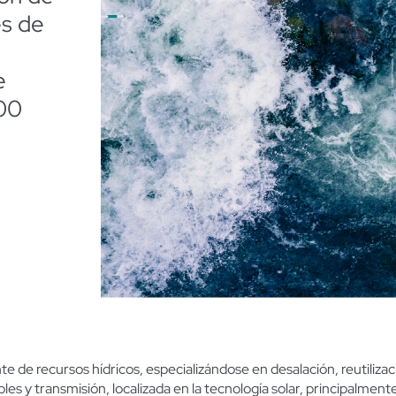
es de
e
00
nte de recursos hídricos, especializándose en desa
la
ción, reutiliz
les y transmisión, localizada en
la
tecnología so
la
r, principalmen