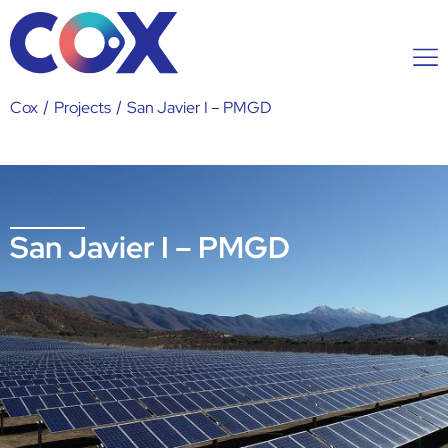
Cox
/
Projects
/
San Javier I – PMGD
San Javier I – PMGD